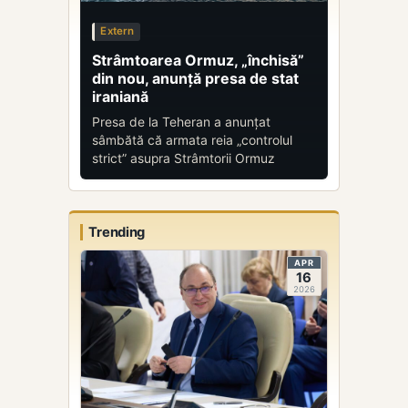
Extern
Strâmtoarea Ormuz, „închisă”
din nou, anunță presa de stat
iraniană
Presa de la Teheran a anunțat
sâmbătă că armata reia „controlul
strict” asupra Strâmtorii Ormuz
Trending
APR
16
2026