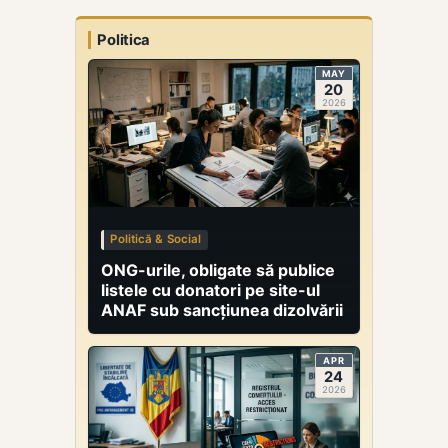
umane,
dezvoltarea
Politica
infrastructurii și
îmbunătățirea
MAY
vizibilității
20
2026
cercetării
românești.
Instituțiile
beneficiare vor
trebui să
urmărească
realizarea unor
Politică & Social
indicatori de
rezultat
ONG-urile, obligate să publice
specifici.
listele cu donatori pe site-ul
ANAF sub sancțiunea dizolvării
APR
24
2026