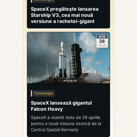
SpaceX pregătește lansarea
Starship V3, cea mai nouă
versiune a rachetei-gigant
APR
28
2026
Tehnologie
SpaceX lansează gigantul
Falcon Heavy
SpaceX a stabilit data de 29 aprilie
pentru o nouă misiune istorică de la
Centrul Spațial Kennedy