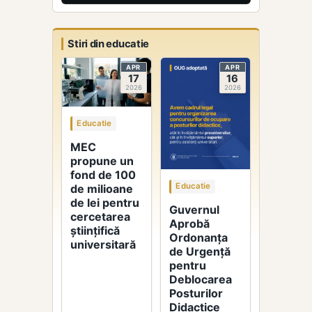
Stiri din educatie
APR
APR
17
16
2026
2026
Educatie
MEC
propune un
fond de 100
Educatie
de milioane
de lei pentru
Guvernul
cercetarea
Aprobă
științifică
Ordonanța
universitară
de Urgență
pentru
Deblocarea
Posturilor
Didactice