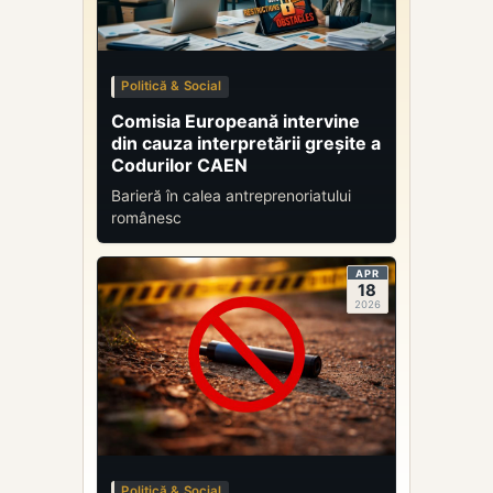
Politică & Social
Comisia Europeană intervine
din cauza interpretării greșite a
Codurilor CAEN
Barieră în calea antreprenoriatului
românesc
APR
18
2026
Politică & Social