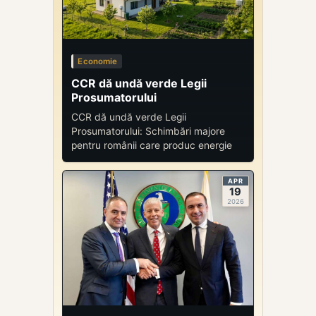
Economie
CCR dă undă verde Legii
Prosumatorului
CCR dă undă verde Legii
Prosumatorului: Schimbări majore
pentru românii care produc energie
APR
19
2026