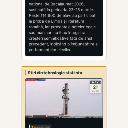
național de Bacalaureat 2026,
susținută în perioada 23-26 martie.
Peste 114.600 de elevi au participat
la proba de Limba și literatura
română, iar procentele notelor egale
sau mai mari cu 5 au înregistrat
creșteri semnificative față de anul
precedent, indicând o îmbunătățire a
performanțelor elevilor.
Stiri din tehnologie si stiinta
MAY
21
2026
Tehnologie