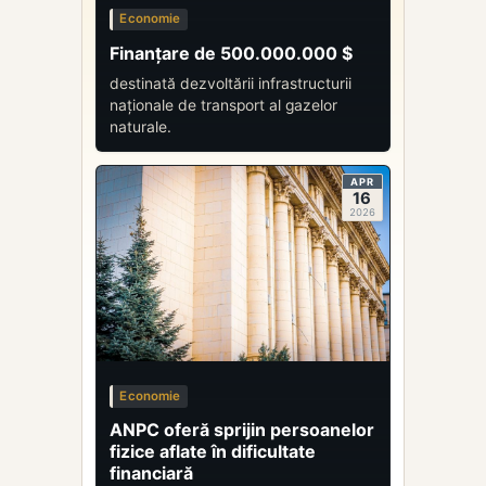
Economie
Finanțare de 500.000.000 $
destinată dezvoltării infrastructurii
naționale de transport al gazelor
naturale.
APR
16
2026
Economie
ANPC oferă sprijin persoanelor
fizice aflate în dificultate
financiară