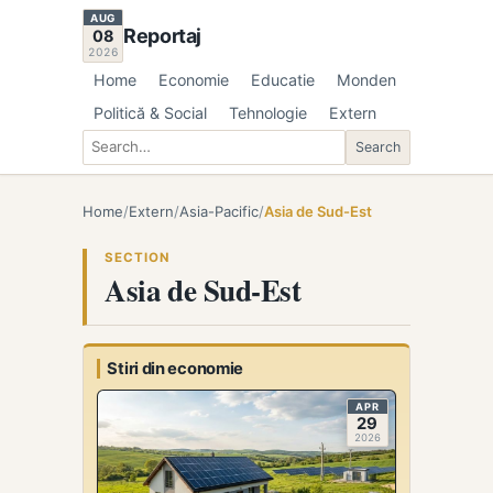
AUG
Reportaj
08
2026
Home
Economie
Educatie
Monden
Politică & Social
Tehnologie
Extern
Search
Search
Home
/
Extern
/
Asia-Pacific
/
Asia de Sud-Est
SECTION
Asia de Sud-Est
Stiri din economie
APR
29
2026